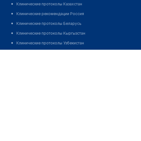
Клинические протоколы Казахстан
Клинические рекомендации Россия
Клинические протоколы Беларусь
Клинические протоколы Кыргызстан
Клинические протоколы Узбекистан
Клинические протоколы диагностики и лечения
Медицинский пункт с. Ертай
Обзоры мировой медицинской периодики
Позвонить
Заболевания: обзорные статьи
Новости здравоохранения
Медикаменты
Лабораторные показатели
Медицинские термины
Мобильные приложения
клиникам
МИС для клиники