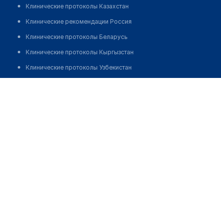
Клинические протоколы Казахстан
Клинические рекомендации Россия
Клинические протоколы Беларусь
Клинические протоколы Кыргызстан
Клинические протоколы Узбекистан
Клинические протоколы диагностики и лечения
Центр психического здоровья
Обзоры мировой медицинской периодики
Позвонить
Заболевания: обзорные статьи
Новости здравоохранения
Медикаменты
Лабораторные показатели
Медицинские термины
Мобильные приложения
клиникам
МИС для клиники