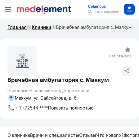
Columbus
Местоположение
Главная
Клиники
Врачебная амбулатория с. Маякум
Нет отзывов
Врачебная амбулатория с. Маякум
Районные
сельские мед.учреждения
Маякум, ул. Байсейтова, д. 6
+ 7 (72544 ****
Показать полностью
О клинике
Врачи и специалисты
Отзывы
Что нового?
Фотог