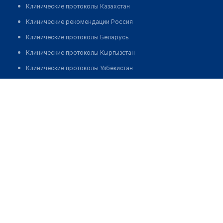
Клинические протоколы Казахстан
Клинические рекомендации Россия
Клинические протоколы Беларусь
Клинические протоколы Кыргызстан
Клинические протоколы Узбекистан
Клинические протоколы диагностики и лечения
Врачебная амбулатория с. Маякум
Обзоры мировой медицинской периодики
Позвонить
Заболевания: обзорные статьи
Новости здравоохранения
Медикаменты
Лабораторные показатели
Медицинские термины
Мобильные приложения
клиникам
МИС для клиники