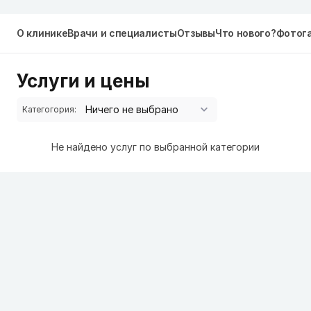
О клинике
Врачи и специалисты
Отзывы
Что нового?
Фотог
Услуги и цены
Категогория:
Не найдено услуг по выбранной категории