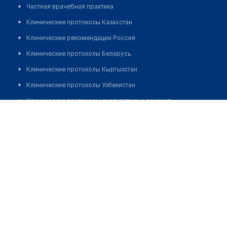
Частная врачебная практика
Клинические протоколы Казахстан
Клинические рекомендации Россия
Клинические протоколы Беларусь
Клинические протоколы Кыргызстан
Клинические протоколы Узбекистан
Клинические протоколы диагностики и лечения
Медицинский центр "MEDMART" на Жандосова
Обзоры мировой медицинской периодики
Позвонить
Заболевания: обзорные статьи
Новости здравоохранения
Медикаменты
Лабораторные показатели
Медицинские термины
Мобильные приложения
клиникам