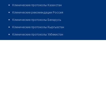
Клинические протоколы Казахстан
Клинические рекомендации Россия
Клинические протоколы Беларусь
Клинические протоколы Кыргызстан
Клинические протоколы Узбекистан
Клинические протоколы диагностики и лечения
Стоматология "САПА & DENT"
Обзоры мировой медицинской периодики
Позвонить
Заболевания: обзорные статьи
Новости здравоохранения
Медикаменты
Лабораторные показатели
Медицинские термины
Мобильные приложения
клиникам