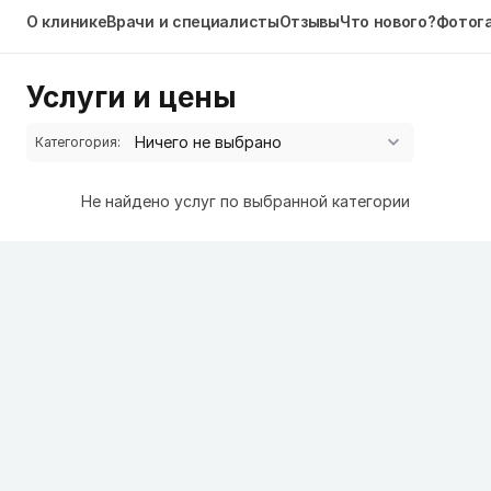
О клинике
Врачи и специалисты
Отзывы
Что нового?
Фотог
Услуги и цены
Категогория:
Не найдено услуг по выбранной категории