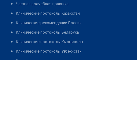
Частная врачебная практика
Клинические протоколы Казахстан
Клинические рекомендации Россия
Клинические протоколы Беларусь
Клинические протоколы Кыргызстан
Клинические протоколы Узбекистан
Клинические протоколы диагностики и лечения
Институт пластической хирургии и косметологии
Обзоры мировой медицинской периодики
Позвонить
Заболевания: обзорные статьи
Новости здравоохранения
Медикаменты
Лабораторные показатели
Медицинские термины
Мобильные приложения
клиникам