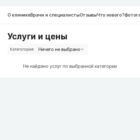
О клинике
Врачи и специалисты
Отзывы
Что нового?
Фотог
Услуги и цены
Категогория:
Не найдено услуг по выбранной категории