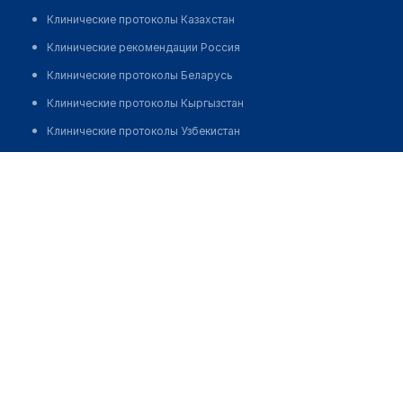
Клинические протоколы Казахстан
Клинические рекомендации Россия
Клинические протоколы Беларусь
Клинические протоколы Кыргызстан
Клинические протоколы Узбекистан
Клинические протоколы диагностики и лечения
Стоматология в Аккенте, д. 27
Обзоры мировой медицинской периодики
Позвонить
Заболевания: обзорные статьи
Новости здравоохранения
Медикаменты
Лабораторные показатели
Медицинские термины
Мобильные приложения
клиникам