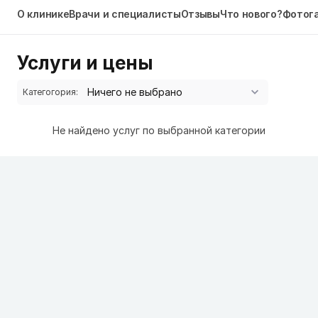
О клинике
Врачи и специалисты
Отзывы
Что нового?
Фотог
Услуги и цены
Категогория:
Не найдено услуг по выбранной категории