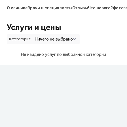
О клинике
Врачи и специалисты
Отзывы
Что нового?
Фотог
Услуги и цены
Категогория:
Не найдено услуг по выбранной категории