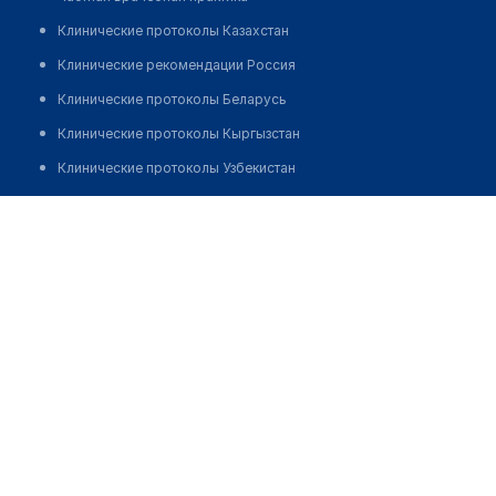
Клинические протоколы Казахстан
Клинические рекомендации Россия
Клинические протоколы Беларусь
Клинические протоколы Кыргызстан
Клинические протоколы Узбекистан
Клинические протоколы диагностики и лечения
Медицинский центр ЕЛЕНЫ МАЛЫШЕВОЙ
Обзоры мировой медицинской периодики
Позвонить
Заболевания: обзорные статьи
Новости здравоохранения
Медикаменты
Лабораторные показатели
Медицинские термины
Мобильные приложения
клиникам