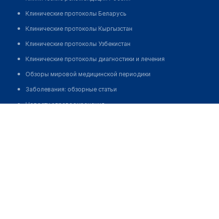
Клинические протоколы Беларусь
Клинические протоколы Кыргызстан
Клинические протоколы Узбекистан
Клинические протоколы диагностики и лечения
Обзоры мировой медицинской периодики
Заболевания: обзорные статьи
Новости здравоохранения
Стоматология "КУРАЛАЙ"
Медикаменты
Позвонить
Лабораторные показатели
Медицинские термины
Мобильные приложения
клиникам
МИС для клиники
МИС для клиники в Казахстане