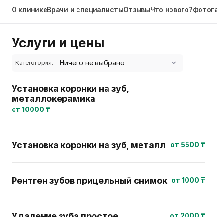
О клинике
Врачи и специалисты
Отзывы
Что нового?
Фотог
Услуги и цены
Категогория:
Установка коронки на зуб,
металлокерамика
от 10000 ₸
Установка коронки на зуб, металл
от 5500 ₸
Рентген зубов прицельный снимок
от 1000 ₸
Удаление зуба простое
от 2000 ₸