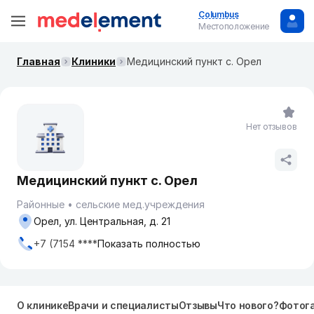
Columbus
Местоположение
Главная
Клиники
Медицинский пункт с. Орел
Нет отзывов
Медицинский пункт с. Орел
Районные
сельские мед.учреждения
Орел, ул. Центральная, д. 21
+7 (7154 ****
Показать полностью
О клинике
Врачи и специалисты
Отзывы
Что нового?
Фотог