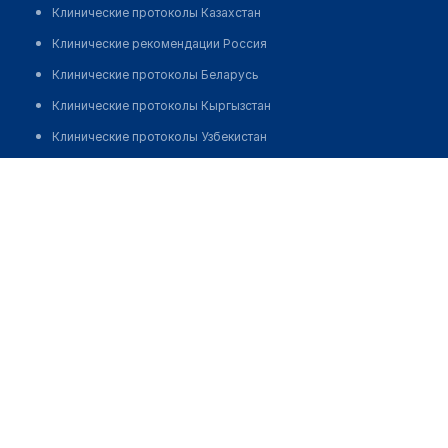
Клинические протоколы Казахстан
Клинические рекомендации Россия
Клинические протоколы Беларусь
Клинические протоколы Кыргызстан
Клинические протоколы Узбекистан
Клинические протоколы диагностики и лечения
Медицинский пункт с. Орел
Обзоры мировой медицинской периодики
Позвонить
Заболевания: обзорные статьи
Новости здравоохранения
Медикаменты
Лабораторные показатели
Медицинские термины
Мобильные приложения
клиникам
МИС для клиники