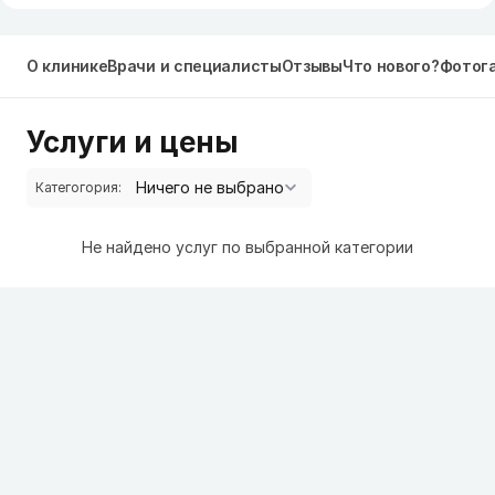
О клинике
Врачи и специалисты
Отзывы
Что нового?
Фотог
Услуги и цены
Категогория:
Не найдено услуг по выбранной категории