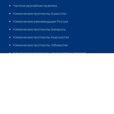
Частная врачебная практика
Клинические протоколы Казахстан
Клинические рекомендации Россия
Клинические протоколы Беларусь
Клинические протоколы Кыргызстан
Клинические протоколы Узбекистан
Клинические протоколы диагностики и лечения
Реабилитационный центр "ЭЙРМЕД"
Обзоры мировой медицинской периодики
Позвонить
Заболевания: обзорные статьи
Новости здравоохранения
Медикаменты
Лабораторные показатели
Медицинские термины
Мобильные приложения