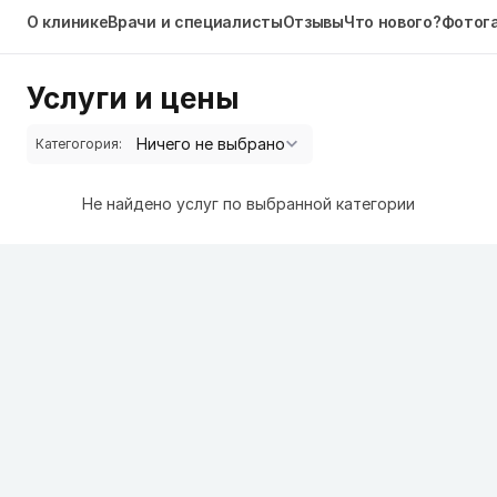
О клинике
Врачи и специалисты
Отзывы
Что нового?
Фотог
Услуги и цены
Категогория:
Не найдено услуг по выбранной категории