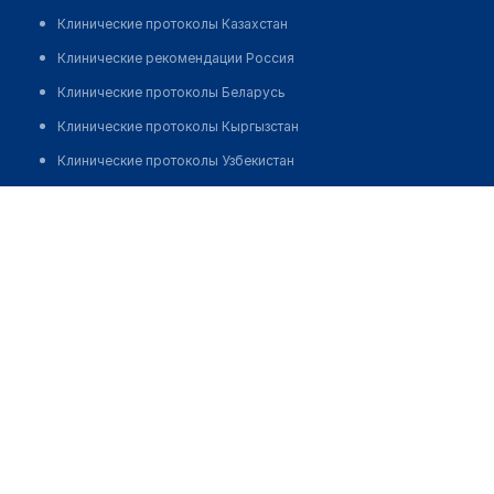
Клинические протоколы Казахстан
Клинические рекомендации Россия
Клинические протоколы Беларусь
Клинические протоколы Кыргызстан
Клинические протоколы Узбекистан
Клинические протоколы диагностики и лечения
Медицинский центр "BABY SHARK CLINIC"
Обзоры мировой медицинской периодики
Позвонить
Заболевания: обзорные статьи
Новости здравоохранения
Медикаменты
Лабораторные показатели
Медицинские термины
Мобильные приложения
клиникам