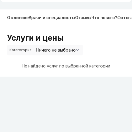
О клинике
Врачи и специалисты
Отзывы
Что нового?
Фотог
Услуги и цены
Категогория:
Не найдено услуг по выбранной категории