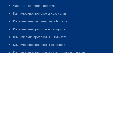
Частная врачебная практика
Клинические протоколы Казахстан
Клинические рекомендации Россия
Клинические протоколы Беларусь
Клинические протоколы Кыргызстан
Клинические протоколы Узбекистан
Клинические протоколы диагностики и лечения
Медицинский центр ЕЛЕНЫ МАЛЫШЕВОЙ
Обзоры мировой медицинской периодики
Позвонить
Заболевания: обзорные статьи
Новости здравоохранения
Медикаменты
Лабораторные показатели
Медицинские термины
Мобильные приложения