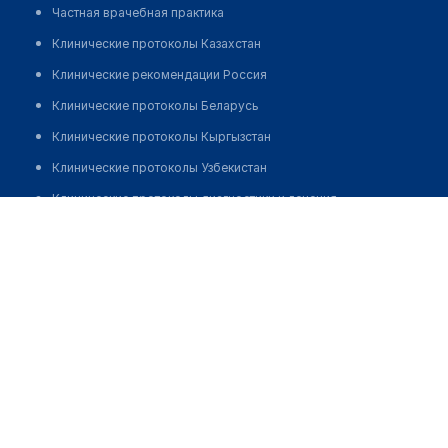
Частная врачебная практика
Клинические протоколы Казахстан
Клинические рекомендации Россия
Клинические протоколы Беларусь
Клинические протоколы Кыргызстан
Клинические протоколы Узбекистан
Клинические протоколы диагностики и лечения
Стоматологическая клиника "ЕР-СТОМ&КО"
Обзоры мировой медицинской периодики
Позвонить
Заболевания: обзорные статьи
Новости здравоохранения
Медикаменты
Лабораторные показатели
Медицинские термины
Мобильные приложения
клиникам