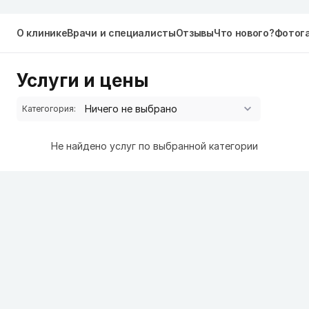
О клинике
Врачи и специалисты
Отзывы
Что нового?
Фотог
Услуги и цены
Категогория:
Не найдено услуг по выбранной категории