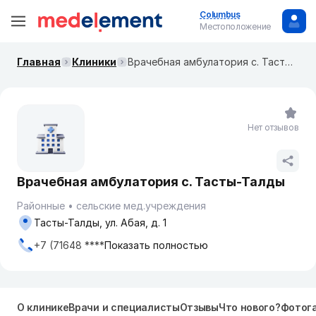
Columbus
Местоположение
Главная
Клиники
Врачебная амбулатория с. Тасты-Талды
Нет отзывов
Врачебная амбулатория с. Тасты-Талды
Районные
сельские мед.учреждения
Тасты-Талды, ул. Абая, д. 1
+7 (71648 ****
Показать полностью
О клинике
Врачи и специалисты
Отзывы
Что нового?
Фотог