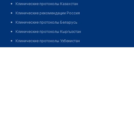
Клинические протоколы Казахстан
Клинические рекомендации Россия
Клинические протоколы Беларусь
Клинические протоколы Кыргызстан
Клинические протоколы Узбекистан
Клинические протоколы диагностики и лечения
Врачебная амбулатория с. Тасты-Талды
Обзоры мировой медицинской периодики
Позвонить
Заболевания: обзорные статьи
Новости здравоохранения
Медикаменты
Лабораторные показатели
Медицинские термины
Мобильные приложения
клиникам
МИС для клиники