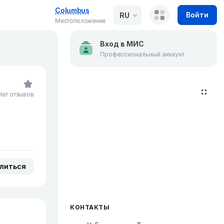
Columbus
Войти
RU
Местоположение
Вход в МИС
Профессиональный аккаунт
Нет отзывов
литься
КОНТАКТЫ