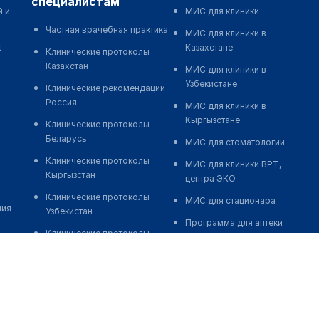
специалистам
й и
МИС для клиники
Частная врачебная практика
МИС для клиники в
к
Казахстане
Клинические протоколы
Казахстан
МИС для клиники в
Узбекистане
Клинические рекомендации
Россия
МИС для клиники в
Кыргызстане
Клинические протоколы
Беларусь
МИС для стоматологии
Клинические протоколы
МИС для клиники ВРТ,
Кыргызстан
центра ЭКО
Клинические протоколы
МИС для стационара
ния
Узбекистан
Программа для аптеки
Клинические протоколы
Автоматизация блока
диагностики и лечения
питания
Обзоры мировой
Реклама и продвижение
медицинской периодики
клиник
Заболевания: обзорные
Разработка сайта клиники