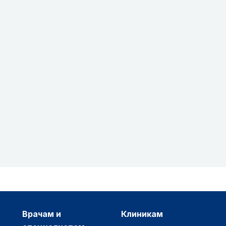
врачам и
клиникам