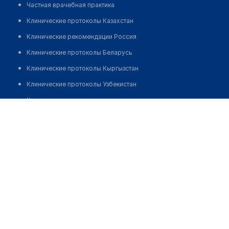
Частная врачебная практика
Клинические протоколы Казахстан
Клинические рекомендации Россия
Клинические протоколы Беларусь
Клинические протоколы Кыргызстан
Клинические протоколы Узбекистан
Клинические протоколы диагностики и лечения
Стоматология "BAXTIYOR DENT PLUS"
Обзоры мировой медицинской периодики
Позвонить
Заболевания: обзорные статьи
Новости здравоохранения
Медикаменты
Лабораторные показатели
Медицинские термины
Мобильные приложения
клиникам