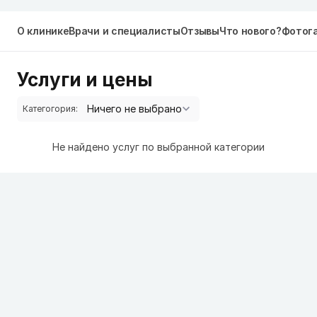
О клинике
Врачи и специалисты
Отзывы
Что нового?
Фотог
Услуги и цены
Категогория:
Не найдено услуг по выбранной категории