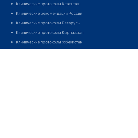
Клинические протоколы Казахстан
Клинические рекомендации Россия
Клинические протоколы Беларусь
Клинические протоколы Кыргызстан
Клинические протоколы Узбекистан
Клинические протоколы диагностики и лечения
​Медицинский центр "MARUGAESTHETIC"
Обзоры мировой медицинской периодики
Позвонить
Заболевания: обзорные статьи
Новости здравоохранения
Медикаменты
Лабораторные показатели
Медицинские термины
Мобильные приложения
клиникам
МИС для клиники