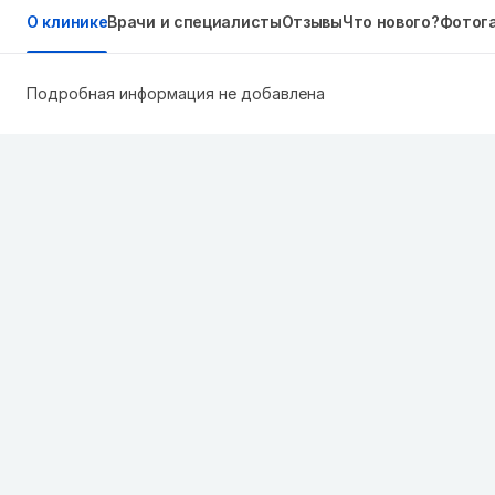
О клинике
Врачи и специалисты
Отзывы
Что нового?
Фотог
Подробная информация не добавлена