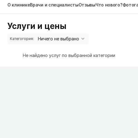
О клинике
Врачи и специалисты
Отзывы
Что нового?
Фотог
Услуги и цены
Категогория:
Не найдено услуг по выбранной категории