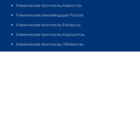
Клинические протоколы Казахстан
Клинические рекомендации Россия
Клинические протоколы Беларусь
Клинические протоколы Кыргызстан
Клинические протоколы Узбекистан
Клинические протоколы диагностики и лечения
Фельдшерско-акушерский пункт с. Антоновка
Обзоры мировой медицинской периодики
Позвонить
Заболевания: обзорные статьи
Новости здравоохранения
Медикаменты
Лабораторные показатели
Медицинские термины
Мобильные приложения
клиникам