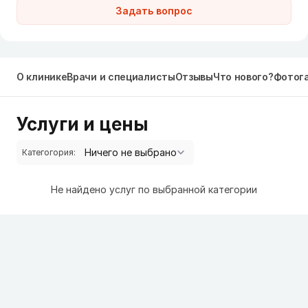
Задать вопрос
О клинике
Врачи и специалисты
Отзывы
Что нового?
Фотог
Услуги и цены
Категогория:
Не найдено услуг по выбранной категории