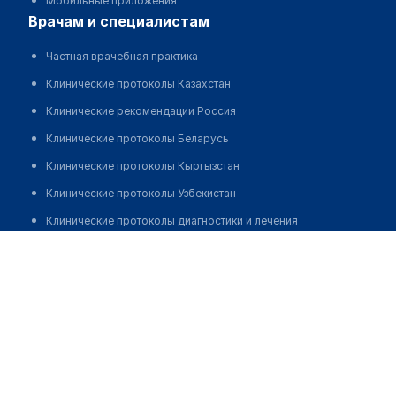
Мобильные приложения
врачам и специалистам
Частная врачебная практика
Клинические протоколы Казахстан
Клинические рекомендации Россия
Клинические протоколы Беларусь
Клинические протоколы Кыргызстан
Клинические протоколы Узбекистан
Клинические протоколы диагностики и лечения
Многопрофильная клиника "САНИТАС" на Николаева
Обзоры мировой медицинской периодики
Заболевания: обзорные статьи
Позвонить
Новости здравоохранения
Медикаменты
Лабораторные показатели
Медицинские термины