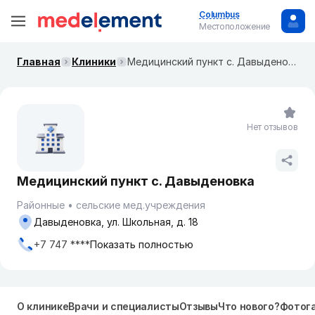
Columbus
Местоположение
Главная
Клиники
Медицинский пункт с. Давыденовка
Нет отзывов
Медицинский пункт с. Давыденовка
Районные
сельские мед.учреждения
Давыденовка, ул. Школьная, д. 18
+7 747 ****
Показать полностью
О клинике
Врачи и специалисты
Отзывы
Что нового?
Фотог