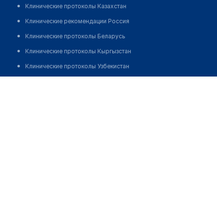
Клинические протоколы Казахстан
Клинические рекомендации Россия
Клинические протоколы Беларусь
Клинические протоколы Кыргызстан
Клинические протоколы Узбекистан
Клинические протоколы диагностики и лечения
Медицинский пункт с. Давыденовка
Обзоры мировой медицинской периодики
Позвонить
Заболевания: обзорные статьи
Новости здравоохранения
Медикаменты
Лабораторные показатели
Медицинские термины
Мобильные приложения
клиникам
МИС для клиники