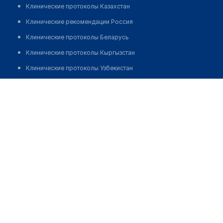
Клинические протоколы Казахстан
Клинические рекомендации Россия
Клинические протоколы Беларусь
Клинические протоколы Кыргызстан
Клинические протоколы Узбекистан
Клинические протоколы диагностики и лечения
Врачебная амбулатория "Азамат" с. Сатбаев
Обзоры мировой медицинской периодики
Позвонить
Заболевания: обзорные статьи
Новости здравоохранения
Медикаменты
Лабораторные показатели
Медицинские термины
Мобильные приложения
клиникам
МИС для клиники