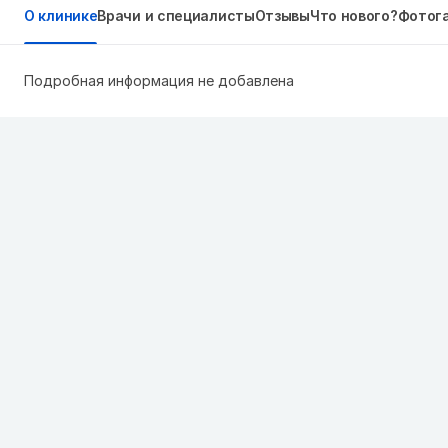
О клинике
Врачи и специалисты
Отзывы
Что нового?
Фотог
Подробная информация не добавлена