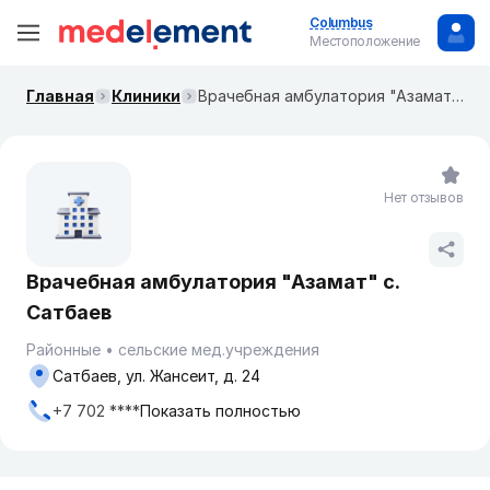
Columbus
Местоположение
Главная
Клиники
Врачебная амбулатория "Азамат" с. Сатбаев
Нет отзывов
Врачебная амбулатория "Азамат" с.
Сатбаев
Районные
сельские мед.учреждения
Сатбаев, ул. Жансеит, д. 24
+7 702 ****
Показать полностью