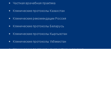
Частная врачебная практика
Клинические протоколы Казахстан
Клинические рекомендации Россия
Клинические протоколы Беларусь
Клинические протоколы Кыргызстан
Клинические протоколы Узбекистан
Клинические протоколы диагностики и лечения
Клиника неинвазивной стоматологии ДОКТОРА
Обзоры мировой медицинской периодики
ВОЛОБУЕВОЙ
Заболевания: обзорные статьи
Позвонить
Новости здравоохранения
Медикаменты
Лабораторные показатели
Медицинские термины
Мобильные приложения
клиникам