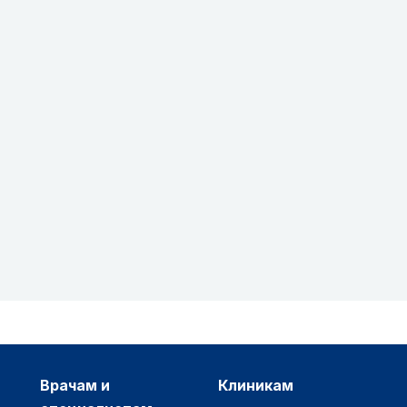
врачам и
клиникам