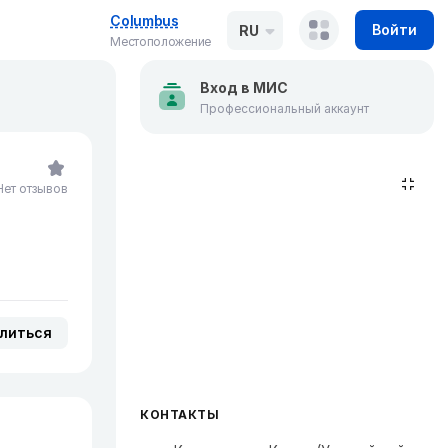
Columbus
Войти
RU
Местоположение
Вход в МИС
Профессиональный аккаунт
Нет отзывов
литься
КОНТАКТЫ