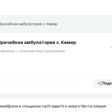
Врачебная амбулатория с. Кемер
Врачебная амбулатория с. Кемер
Районные
сельские мед.учреждения
Поде
нике
Врачи и специалисты
Отзывы
Что нового?
Фотогалерея