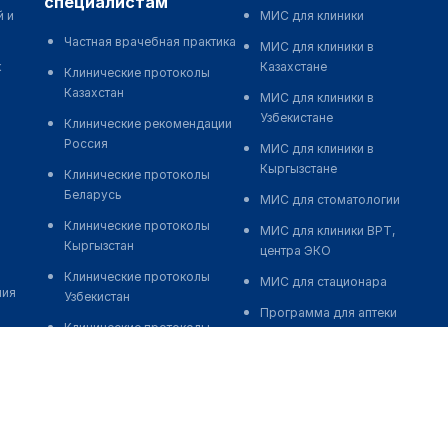
специалистам
й и
МИС для клиники
Частная врачебная практика
МИС для клиники в
к
Казахстане
Клинические протоколы
Казахстан
МИС для клиники в
Узбекистане
Клинические рекомендации
Россия
МИС для клиники в
Кыргызстане
Клинические протоколы
Беларусь
МИС для стоматологии
Клинические протоколы
МИС для клиники ВРТ,
Кыргызстан
центра ЭКО
Клинические протоколы
МИС для стационара
ния
Узбекистан
Программа для аптеки
Клинические протоколы
Автоматизация блока
диагностики и лечения
питания
Обзоры мировой
Реклама и продвижение
медицинской периодики
клиник
Заболевания: обзорные
Разработка сайта клиники