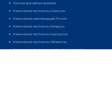
Частная врачебная практика
Клинические протоколы Казахстан
Клинические рекомендации Россия
Клинические протоколы Беларусь
Клинические протоколы Кыргызстан
Клинические протоколы Узбекистан
Клинические протоколы диагностики и лечения
Екатеринбургский медицинский центр на Родонитовой
Обзоры мировой медицинской периодики
Позвонить
Заболевания: обзорные статьи
Новости здравоохранения
Медикаменты
Лабораторные показатели
Медицинские термины
Мобильные приложения
клиникам