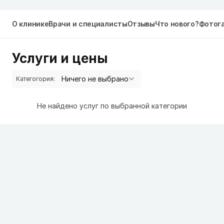
О клинике
Врачи и специалисты
Отзывы
Что нового?
Фотог
Услуги и цены
Категогория:
Не найдено услуг по выбранной категории