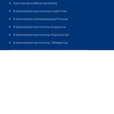
Частная врачебная практика
Клинические протоколы Казахстан
Клинические рекомендации Россия
Клинические протоколы Беларусь
Клинические протоколы Кыргызстан
Клинические протоколы Узбекистан
Клинические протоколы диагностики и лечения
Стоматологическая клиника "DR.TRIFANOVA"
Обзоры мировой медицинской периодики
Позвонить
Заболевания: обзорные статьи
Новости здравоохранения
Медикаменты
Лабораторные показатели
Медицинские термины
Мобильные приложения
клиникам