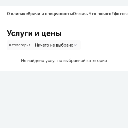
О клинике
Врачи и специалисты
Отзывы
Что нового?
Фотог
Услуги и цены
Категогория:
Не найдено услуг по выбранной категории