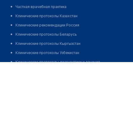
Частная врачебная практика
Клинические протоколы Казахстан
Клинические рекомендации Россия
Клинические протоколы Беларусь
Клинические протоколы Кыргызстан
Клинические протоколы Узбекистан
Клинические протоколы диагностики и лечения
Кабинет остеопата на Серикбаева 1
Обзоры мировой медицинской периодики
Позвонить
Заболевания: обзорные статьи
Новости здравоохранения
Медикаменты
Лабораторные показатели
Медицинские термины
Мобильные приложения