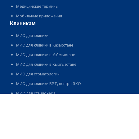
Медицинские термины
Мобильные приложения
клиникам
МИС для клиники
МИС для клиники в Казахстане
МИС для клиники в Узбекистане
МИС для клиники в Кыргызстане
МИС для стоматологии
МИС для клиники ВРТ, центра ЭКО
МИС для стационара
Медицинский центр "WESTERN CLINIC"
Программа для аптеки
Позвонить
Автоматизация блока питания
Реклама и продвижение клиник
Разработка сайта клиники