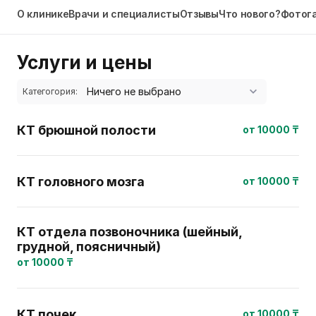
О клинике
Врачи и специалисты
Отзывы
Что нового?
Фотог
Услуги и цены
Категогория:
КТ брюшной полости
от 10000 ₸
КТ головного мозга
от 10000 ₸
КТ отдела позвоночника (шейный,
грудной, поясничный)
от 10000 ₸
КТ почек
от 10000 ₸