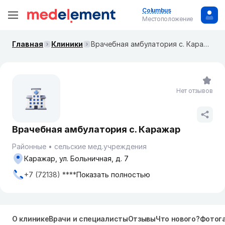
Columbus
Местоположение
Главная
Клиники
Врачебная амбулатория с. Каражар
Нет отзывов
Врачебная амбулатория с. Каражар
Районные
сельские мед.учреждения
Каражар, ул. Больничная, д. 7
+7 (72138) ****
Показать полностью
О клинике
Врачи и специалисты
Отзывы
Что нового?
Фотог