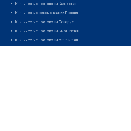
Клинические протоколы Казахстан
Клинические рекомендации Россия
Клинические протоколы Беларусь
Клинические протоколы Кыргызстан
Клинические протоколы Узбекистан
Клинические протоколы диагностики и лечения
Врачебная амбулатория с. Каражар
Обзоры мировой медицинской периодики
Позвонить
Заболевания: обзорные статьи
Новости здравоохранения
Медикаменты
Лабораторные показатели
Медицинские термины
Мобильные приложения
клиникам
МИС для клиники