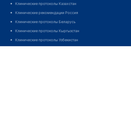
Клинические протоколы Казахстан
Клинические рекомендации Россия
Клинические протоколы Беларусь
Клинические протоколы Кыргызстан
Клинические протоколы Узбекистан
Клинические протоколы диагностики и лечения
Врачебная амбулатория с. Амангелды
Обзоры мировой медицинской периодики
Позвонить
Заболевания: обзорные статьи
Новости здравоохранения
Медикаменты
Лабораторные показатели
Медицинские термины
Мобильные приложения
клиникам
МИС для клиники