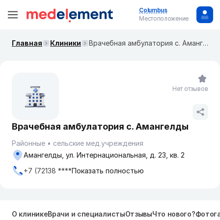
Columbus
Местоположение
Главная
Клиники
Врачебная амбулатория с. Амангелды
Нет отзывов
Врачебная амбулатория с. Амангелды
Районные
сельские мед.учреждения
Амангелды, ул. Интернациональная, д. 23, кв. 2
+7 (72138 ****
Показать полностью
О клинике
Врачи и специалисты
Отзывы
Что нового?
Фотог