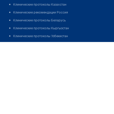
Клинические протоколы Казахстан
Клинические рекомендации Россия
Клинические протоколы Беларусь
Клинические протоколы Кыргызстан
Клинические протоколы Узбекистан
Клинические протоколы диагностики и лечения
Фельдшерско-акушерский пункт с. Надеждинка
Обзоры мировой медицинской периодики
Позвонить
Заболевания: обзорные статьи
Новости здравоохранения
Медикаменты
Лабораторные показатели
Медицинские термины
Мобильные приложения
клиникам