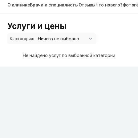
О клинике
Врачи и специалисты
Отзывы
Что нового?
Фотог
Услуги и цены
Категогория:
Не найдено услуг по выбранной категории