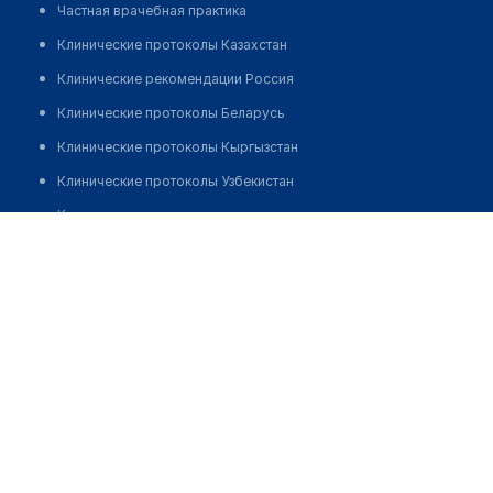
Частная врачебная практика
Клинические протоколы Казахстан
Клинические рекомендации Россия
Клинические протоколы Беларусь
Клинические протоколы Кыргызстан
Клинические протоколы Узбекистан
Клинические протоколы диагностики и лечения
Клиника ДОКТОРА РАТИНОВА
Обзоры мировой медицинской периодики
Позвонить
Заболевания: обзорные статьи
Новости здравоохранения
Медикаменты
Лабораторные показатели
Медицинские термины
Мобильные приложения
клиникам