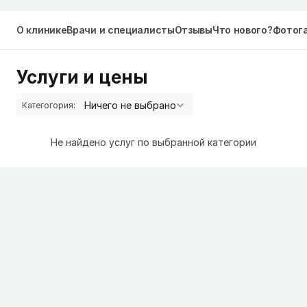
О клинике
Врачи и специалисты
Отзывы
Что нового?
Фотог
Услуги и цены
Категогория:
Не найдено услуг по выбранной категории