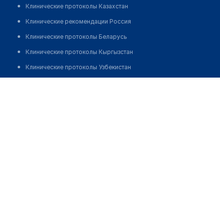
Клинические протоколы Казахстан
Клинические рекомендации Россия
Клинические протоколы Беларусь
Клинические протоколы Кыргызстан
Клинические протоколы Узбекистан
Клинические протоколы диагностики и лечения
Медицинский пункт с. Тумалыколь
Обзоры мировой медицинской периодики
Позвонить
Заболевания: обзорные статьи
Новости здравоохранения
Медикаменты
Лабораторные показатели
Медицинские термины
Мобильные приложения
клиникам
МИС для клиники