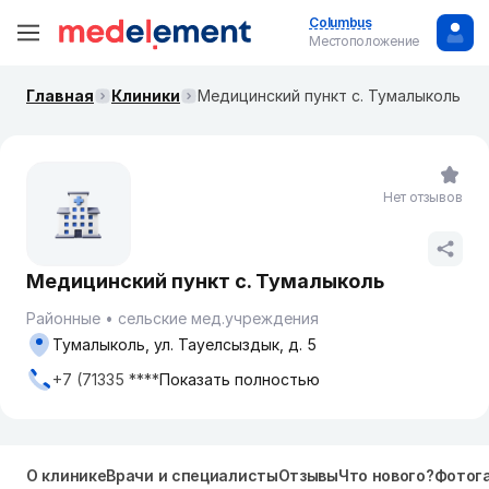
Columbus
Местоположение
Главная
Клиники
Медицинский пункт с. Тумалыколь
Нет отзывов
Медицинский пункт с. Тумалыколь
Районные
сельские мед.учреждения
Тумалыколь, ул. Тауелсыздык, д. 5
+7 (71335 ****
Показать полностью
О клинике
Врачи и специалисты
Отзывы
Что нового?
Фотог