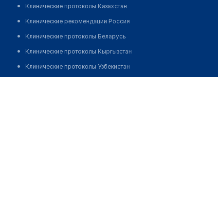
Клинические протоколы Казахстан
Клинические рекомендации Россия
Клинические протоколы Беларусь
Клинические протоколы Кыргызстан
Клинические протоколы Узбекистан
Клинические протоколы диагностики и лечения
Врачебная амбулатория с. Бисен
Обзоры мировой медицинской периодики
Позвонить
Заболевания: обзорные статьи
Новости здравоохранения
Медикаменты
Лабораторные показатели
Медицинские термины
Мобильные приложения
клиникам
МИС для клиники