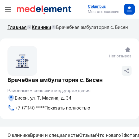
Columbus
Местоположение
Главная
Клиники
Врачебная амбулатория с. Бисен
Нет отзывов
Врачебная амбулатория с. Бисен
Районные
сельские мед.учреждения
Бисен, ул. Т. Масина, д. 34
+7 (71140 ****
Показать полностью
О клинике
Врачи и специалисты
Отзывы
Что нового?
Фотог