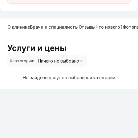
О клинике
Врачи и специалисты
Отзывы
Что нового?
Фотог
Услуги и цены
Категогория:
Не найдено услуг по выбранной категории