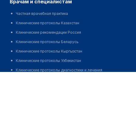
врачам и специалистам
Частная врачебная практика
Клинические протоколы Казахстан
Клинические рекомендации Россия
Клинические протоколы Беларусь
Клинические протоколы Кыргызстан
Клинические протоколы Узбекистан
Клинические протоколы диагностики и лечения
Медицинский центр "АЛЬТЕРНАТИВА" на Металлистов
Обзоры мировой медицинской периодики
Позвонить
Заболевания: обзорные статьи
Новости здравоохранения
Медикаменты
Лабораторные показатели
Медицинские термины
Мобильные приложения