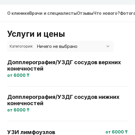
О клинике
Врачи и специалисты
Отзывы
Что нового?
Фотог
Услуги и цены
Категогория:
Допплерография/УЗДГ сосудов верхних
конечностей
от 6000 ₸
Допплерография/УЗДГ сосудов нижних
конечностей
от 6000 ₸
УЗИ лимфоузлов
от 6000 ₸