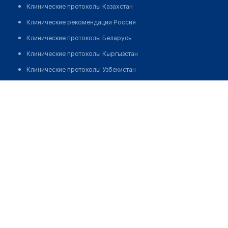
Клинические протоколы Казахстан
Клинические рекомендации Россия
Клинические протоколы Беларусь
Клинические протоколы Кыргызстан
Клинические протоколы Узбекистан
Клинические протоколы диагностики и лечения
Медицинский пункт с. Новоприречное
Обзоры мировой медицинской периодики
Позвонить
Заболевания: обзорные статьи
Новости здравоохранения
Медикаменты
Лабораторные показатели
Медицинские термины
Мобильные приложения
клиникам
МИС для клиники