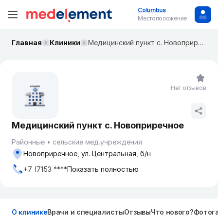
Columbus
Местоположение
Главная
Клиники
Медицинский пункт с. Новоприречное
Нет отзывов
Медицинский пункт с. Новоприречное
Районные
сельские мед.учреждения
Новоприречное, ул. Центральная, б/н
+7 (7153 ****
Показать полностью
О клинике
Врачи и специалисты
Отзывы
Что нового?
Фотог