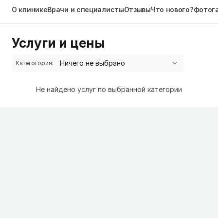
О клинике
Врачи и специалисты
Отзывы
Что нового?
Фотог
Услуги и цены
Категогория:
Не найдено услуг по выбранной категории