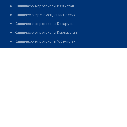
Клинические протоколы Казахстан
Клинические рекомендации Россия
Клинические протоколы Беларусь
Клинические протоколы Кыргызстан
Клинические протоколы Узбекистан
Клинические протоколы диагностики и лечения
Стоматология "ТРИ ДАНТИСТА ПЛЮС"
Обзоры мировой медицинской периодики
Позвонить
Заболевания: обзорные статьи
Новости здравоохранения
Медикаменты
Лабораторные показатели
Медицинские термины
Мобильные приложения
клиникам