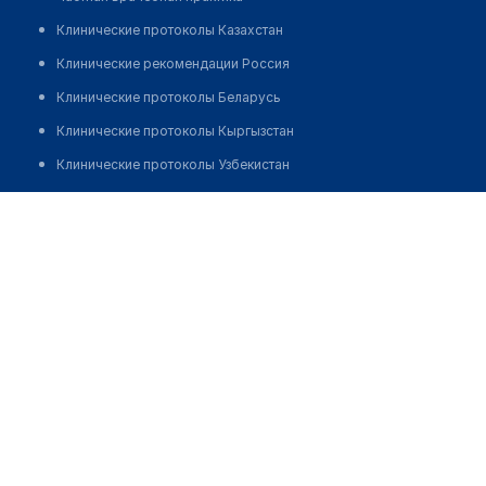
Клинические протоколы Казахстан
Клинические рекомендации Россия
Клинические протоколы Беларусь
Клинические протоколы Кыргызстан
Клинические протоколы Узбекистан
Клинические протоколы диагностики и лечения
Стоматология "АЛЬФА-СТОМ"
Обзоры мировой медицинской периодики
Позвонить
Заболевания: обзорные статьи
Новости здравоохранения
Медикаменты
Лабораторные показатели
Медицинские термины
Мобильные приложения
клиникам