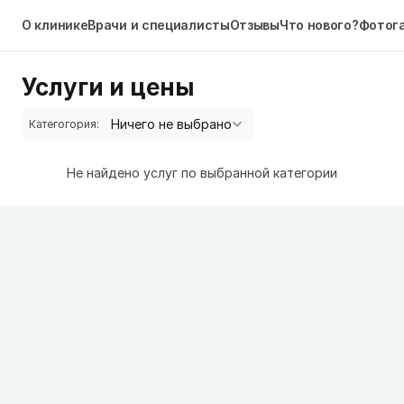
О клинике
Врачи и специалисты
Отзывы
Что нового?
Фотог
Услуги и цены
Категогория:
Не найдено услуг по выбранной категории