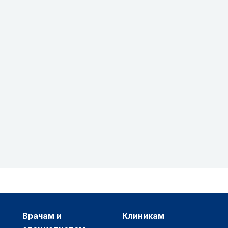
врачам и
клиникам