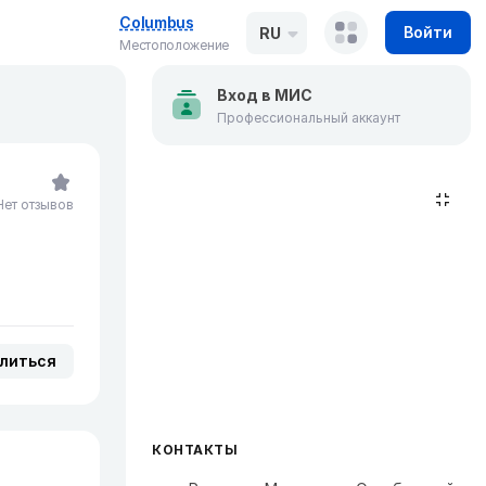
Columbus
Войти
RU
Местоположение
Вход в МИС
Профессиональный аккаунт
Нет отзывов
литься
КОНТАКТЫ