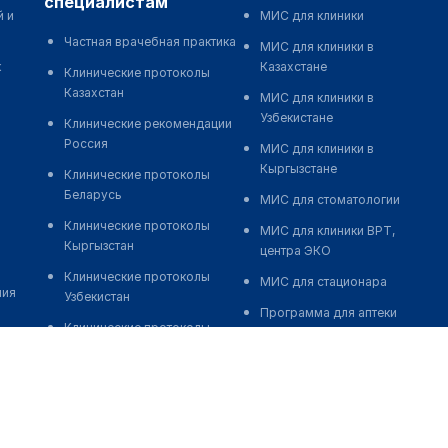
специалистам
й и
МИС для клиники
Частная врачебная практика
МИС для клиники в
к
Казахстане
Клинические протоколы
Казахстан
МИС для клиники в
Узбекистане
Клинические рекомендации
Россия
МИС для клиники в
Кыргызстане
Клинические протоколы
Беларусь
МИС для стоматологии
Клинические протоколы
МИС для клиники ВРТ,
Кыргызстан
центра ЭКО
Клинические протоколы
МИС для стационара
ния
Узбекистан
Программа для аптеки
Клинические протоколы
Автоматизация блока
диагностики и лечения
питания
Обзоры мировой
Реклама и продвижение
медицинской периодики
клиник
Заболевания: обзорные
Разработка сайта клиники