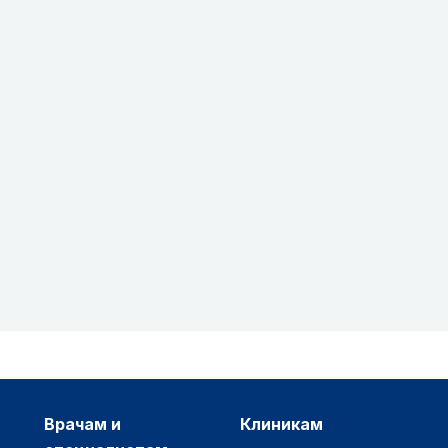
врачам и
клиникам