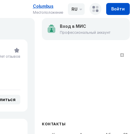
Columbus
Войти
RU
Местоположение
Вход в МИС
Профессиональный аккаунт
Нет отзывов
литься
КОНТАКТЫ