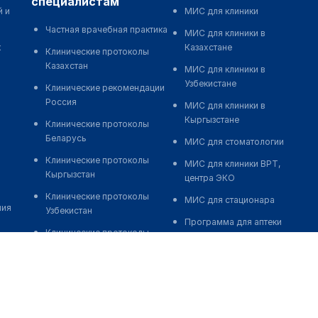
специалистам
й и
МИС для клиники
Частная врачебная практика
МИС для клиники в
к
Казахстане
Клинические протоколы
Казахстан
МИС для клиники в
Узбекистане
Клинические рекомендации
Россия
МИС для клиники в
Кыргызстане
Клинические протоколы
Беларусь
МИС для стоматологии
Клинические протоколы
МИС для клиники ВРТ,
Кыргызстан
центра ЭКО
Клинические протоколы
МИС для стационара
ния
Узбекистан
Программа для аптеки
Клинические протоколы
Автоматизация блока
диагностики и лечения
питания
Обзоры мировой
Реклама и продвижение
медицинской периодики
клиник
Заболевания: обзорные
Разработка сайта клиники