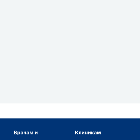
врачам и
клиникам