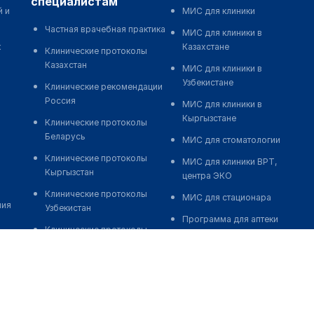
специалистам
й и
МИС для клиники
Частная врачебная практика
МИС для клиники в
к
Казахстане
Клинические протоколы
Казахстан
МИС для клиники в
Узбекистане
Клинические рекомендации
Россия
МИС для клиники в
Кыргызстане
Клинические протоколы
Беларусь
МИС для стоматологии
Клинические протоколы
МИС для клиники ВРТ,
Кыргызстан
центра ЭКО
Клинические протоколы
МИС для стационара
ния
Узбекистан
Программа для аптеки
Клинические протоколы
Автоматизация блока
диагностики и лечения
питания
Обзоры мировой
Реклама и продвижение
медицинской периодики
клиник
Заболевания: обзорные
Разработка сайта клиники