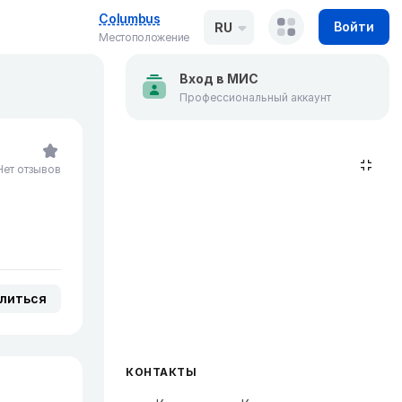
Columbus
Войти
RU
Местоположение
Вход в МИС
Профессиональный аккаунт
Нет отзывов
литься
КОНТАКТЫ