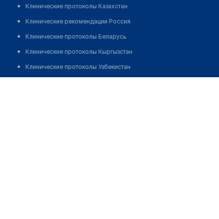
Клинические протоколы Казахстан
Клинические рекомендации Россия
Клинические протоколы Беларусь
Клинические протоколы Кыргызстан
Клинические протоколы Узбекистан
Клинические протоколы диагностики и лечения
Медицинский пункт с. Глебовка
Обзоры мировой медицинской периодики
Позвонить
Заболевания: обзорные статьи
Новости здравоохранения
Медикаменты
Лабораторные показатели
Медицинские термины
Мобильные приложения
клиникам
МИС для клиники