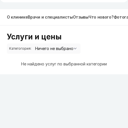
О клинике
Врачи и специалисты
Отзывы
Что нового?
Фотог
Услуги и цены
Категогория:
Не найдено услуг по выбранной категории