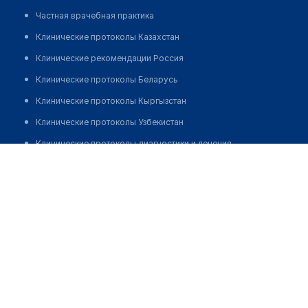
Частная врачебная практика
Клинические протоколы Казахстан
Клинические рекомендации Россия
Клинические протоколы Беларусь
Клинические протоколы Кыргызстан
Клинические протоколы Узбекистан
Клинические протоколы диагностики и лечения
Медицинский центр "МЕДСОНАР"
Обзоры мировой медицинской периодики
Позвонить
Заболевания: обзорные статьи
Новости здравоохранения
Медикаменты
Лабораторные показатели
Медицинские термины
Мобильные приложения