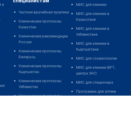
специалистам
й и
МИС для клиники
Частная врачебная практика
МИС для клиники в
к
Казахстане
Клинические протоколы
Казахстан
МИС для клиники в
Узбекистане
Клинические рекомендации
Россия
МИС для клиники в
Кыргызстане
Клинические протоколы
Беларусь
МИС для стоматологии
Клинические протоколы
МИС для клиники ВРТ,
Кыргызстан
центра ЭКО
Клинические протоколы
МИС для стационара
ния
Узбекистан
Программа для аптеки
Клинические протоколы
Автоматизация блока
диагностики и лечения
питания
Обзоры мировой
Реклама и продвижение
медицинской периодики
клиник
Заболевания: обзорные
Разработка сайта клиники