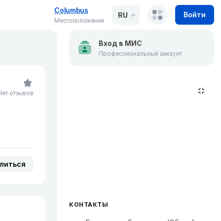
Columbus
Войти
RU
Местоположение
Вход в МИС
Профессиональный аккаунт
Нет отзывов
литься
КОНТАКТЫ