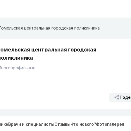
Гомельская центральная городская поликлиника
Гомельская центральная городская
поликлиника
Многопрофильные
Поде
нике
Врачи и специалисты
Отзывы
Что нового?
Фотогалерея