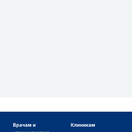
врачам и
клиникам