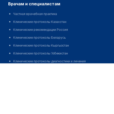
врачам и специалистам
Частная врачебная практика
Клинические протоколы Казахстан
Клинические рекомендации Россия
Клинические протоколы Беларусь
Клинические протоколы Кыргызстан
Клинические протоколы Узбекистан
Клинические протоколы диагностики и лечения
Институт аллергологии и клинической иммунологии на
Обзоры мировой медицинской периодики
Большом Козихинском переулке
Заболевания: обзорные статьи
Позвонить
Новости здравоохранения
Медикаменты
Лабораторные показатели
Медицинские термины