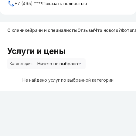
+7 (495) ****
Показать полностью
О клинике
Врачи и специалисты
Отзывы
Что нового?
Фотог
Услуги и цены
Категогория:
Не найдено услуг по выбранной категории