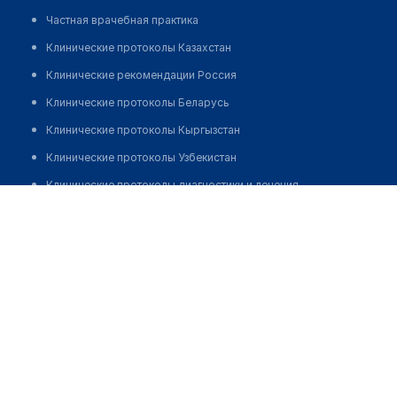
Частная врачебная практика
Клинические протоколы Казахстан
Клинические рекомендации Россия
Клинические протоколы Беларусь
Клинические протоколы Кыргызстан
Клинические протоколы Узбекистан
Клинические протоколы диагностики и лечения
Центр восточной медицины "ТИБЕТ"
Обзоры мировой медицинской периодики
Позвонить
Заболевания: обзорные статьи
Новости здравоохранения
Медикаменты
Лабораторные показатели
Медицинские термины
Мобильные приложения