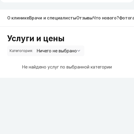
О клинике
Врачи и специалисты
Отзывы
Что нового?
Фотог
Услуги и цены
Категогория:
Не найдено услуг по выбранной категории