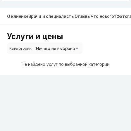
О клинике
Врачи и специалисты
Отзывы
Что нового?
Фотог
Услуги и цены
Категогория:
Не найдено услуг по выбранной категории