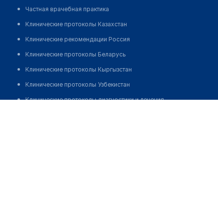
Частная врачебная практика
Клинические протоколы Казахстан
Клинические рекомендации Россия
Клинические протоколы Беларусь
Клинические протоколы Кыргызстан
Клинические протоколы Узбекистан
Клинические протоколы диагностики и лечения
Стоматологическая клиника "ИЛАТАН" в проезде
Обзоры мировой медицинской периодики
Дежнёва
Заболевания: обзорные статьи
Позвонить
Новости здравоохранения
Медикаменты
Лабораторные показатели
Медицинские термины
Мобильные приложения
клиникам