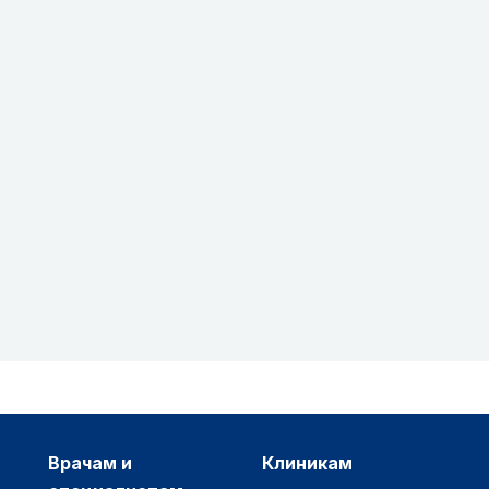
врачам и
клиникам