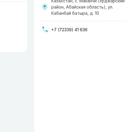
Казахстан, с. Маканчи (Урджарский
район, Абайская область), ул.
Кабанбай батыра, д. 10
+7 (72339) 41 636