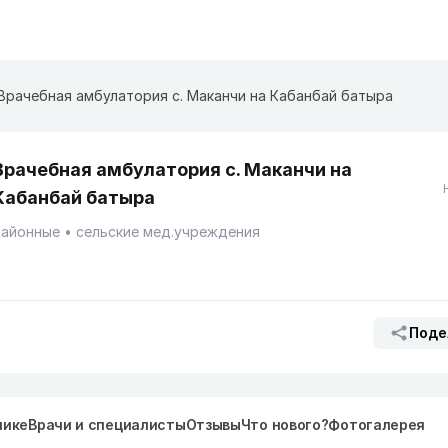
Врачебная амбулатория с. Маканчи на Кабанбай батыра
Врачебная амбулатория с. Маканчи на
Кабанбай батыра
Районные
сельские мед.учреждения
Поде
нике
Врачи и специалисты
Отзывы
Что нового?
Фотогалерея