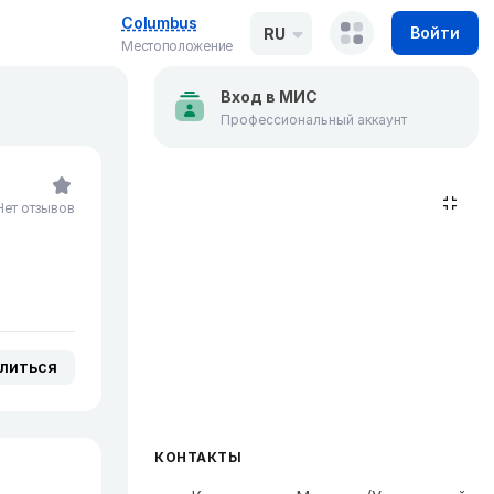
Columbus
Войти
RU
Местоположение
Вход в МИС
Профессиональный аккаунт
Нет отзывов
литься
КОНТАКТЫ