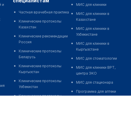
специалистам
й и
МИС для клиники
Частная врачебная практика
МИС для клиники в
к
Казахстане
Клинические протоколы
Казахстан
МИС для клиники в
Узбекистане
Клинические рекомендации
Россия
МИС для клиники в
Кыргызстане
Клинические протоколы
Беларусь
МИС для стоматологии
Клинические протоколы
МИС для клиники ВРТ,
Кыргызстан
центра ЭКО
Клинические протоколы
МИС для стационара
ния
Узбекистан
Программа для аптеки
Клинические протоколы
Автоматизация блока
диагностики и лечения
питания
Обзоры мировой
Реклама и продвижение
медицинской периодики
клиник
Заболевания: обзорные
Разработка сайта клиники