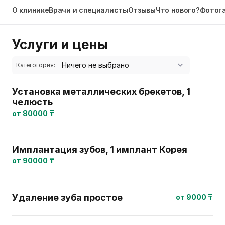
О клинике
Врачи и специалисты
Отзывы
Что нового?
Фотог
Услуги и цены
Категогория:
Установка металлических брекетов, 1
челюсть
от 80000 ₸
Имплантация зубов, 1 имплант Корея
от 90000 ₸
Удаление зуба простое
от 9000 ₸